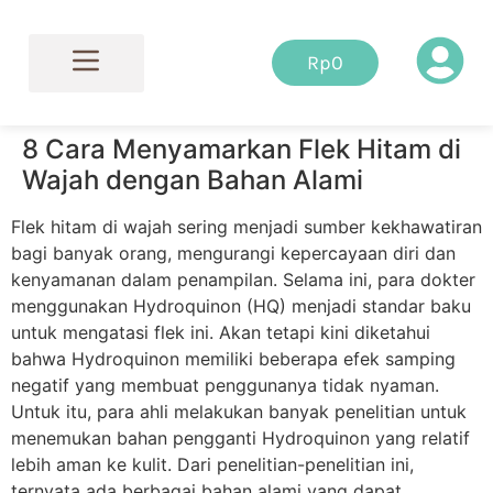
Rp
0
Tentang Cahayu
Dokter Kami
8 Cara Menyamarkan Flek Hitam di
Wajah dengan Bahan Alami
Flek hitam di wajah sering menjadi sumber kekhawatiran
bagi banyak orang, mengurangi kepercayaan diri dan
kenyamanan dalam penampilan. Selama ini, para dokter
menggunakan Hydroquinon (HQ) menjadi standar baku
untuk mengatasi flek ini. Akan tetapi kini diketahui
bahwa Hydroquinon memiliki beberapa efek samping
negatif yang membuat penggunanya tidak nyaman.
Untuk itu, para ahli melakukan banyak penelitian untuk
menemukan bahan pengganti Hydroquinon yang relatif
lebih aman ke kulit. Dari penelitian-penelitian ini,
ternyata ada berbagai bahan alami yang dapat